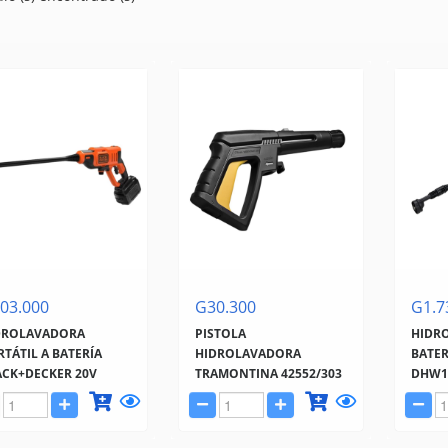
03.000
G30.300
G1.7
DROLAVADORA
PISTOLA
HIDR
TÁTIL A BATERÍA
HIDROLAVADORA
BATER
ACK+DECKER 20V
TRAMONTINA 42552/303
DHW1