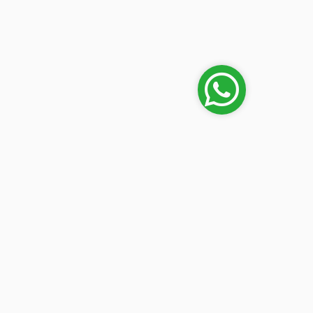
Mi cuenta
en
Iniciar sesión
lipe
 (frente
n) Luque