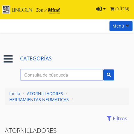
(0 ÍTEM)
Menú
Inicio
Marcas
CATEGORÍAS
Preguntas
Términos y Condiciones
Tienda Tramontina
Inicio
/
ATORNILLADORES
/
Contacta con nosotros
HERRAMIENTAS NEUMATICAS
/
Filtros
(28)
ACCESORIOS
ATORNILLADORES
(7)
AIRE - PRESION