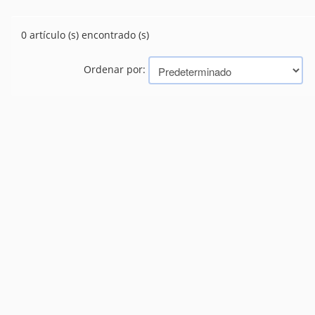
ATORNILLADORES
(0)
CARRACA
(2)
0 artículo (s) encontrado (s)
CEPILLADORAS
(0)
COMPRESORES
(35)
Ordenar por:
DESINCRUSTADOR
(0)
ENGRAMPADORA
(2)
ESMERILES
(2)
GOMERIA
(13)
LIJADORAS
(4)
LLAVE DE IMPACTO
(10)
PICOS
(14)
PISTOLAS
(15)
RECTIFICADOR
(2)
SIERRA
(0)
TALADROS
(1)