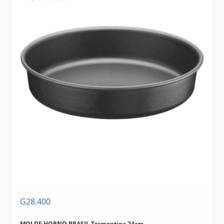
G28.400
MOLDE HORNO BRASIL Tramontina 24cm