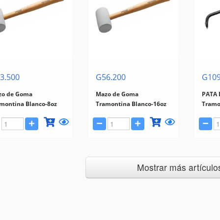
3.500
G56.200
G109
zo de Goma
Mazo de Goma
PATA 
montina Blanco-8oz
Tramontina Blanco-16oz
Tramo
Mostrar más artículos