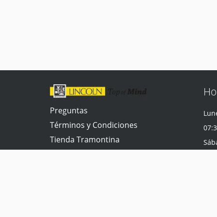
Ho
Preguntas
Lune
Términos y Condiciones
07:3
Tienda Tramontina
Sáb
Contacta con nosotros
07:3