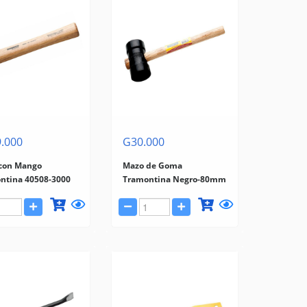
.000
G30.000
con Mango
Mazo de Goma
ntina 40508-3000
Tramontina Negro-80mm