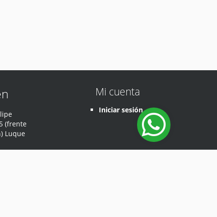
Mi cuenta
en
Iniciar sesión
lipe
 (frente
n) Luque