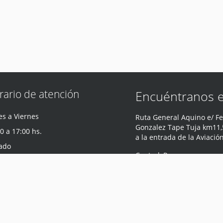
rario de atención
Encuéntranos 
s a Viernes
Ruta General Aquino e/ Fe
Gonzalez Tape Tuja km11,5
0 a 17:00 hs.
a la entrada de la Aviació
ado
Central
,
Paraguay
0 a 12:00 hs.
Teléfono
:
0981 440 047