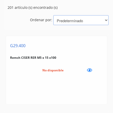
CERRADURAS
(105)
201 artículo (s) encontrado (s)
PASADORES
(3)
TIRADORES
(0)
Ordenar por:
Marcas
PAPAIZ
TRAMONTINA (BAZAR, HERRAMIENTAS, ELECTRICIDAD)
G29.400
SATA
CISER
MAX
Remch CISER RER M5 x 15 x100
SILVANA
LINEA ECONOMICA
No disponible