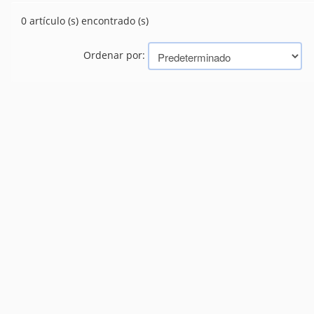
CAÑOS
(10)
0 artículo (s) encontrado (s)
CONEXIONES
(463)
PILETAS Y LAVADEROS
(22)
SANITARIOS
Ordenar por:
(242)
TANQUES
(19)
VALVULAS
(53)