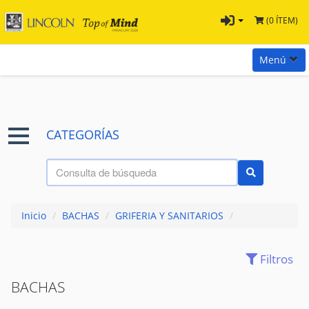
(0 ÍTEM)
Menú
Inicio
Marcas
CATEGORÍAS
Preguntas
Términos y Condiciones
Tienda Tramontina
Inicio
/
BACHAS
/
GRIFERIA Y SANITARIOS
/
Contacta con nosotros
Filtros
ACCESORIOS
(120)
BACHAS
(0)
BACHAS
CANILLAS Y GRIFERIAS
(213)