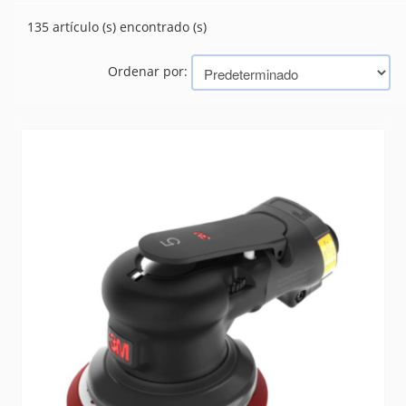
(2)
CARRACA
135 artículo (s) encontrado (s)
(0)
CEPILLADORAS
(35)
COMPRESORES
Ordenar por:
(0)
DESINCRUSTADOR
(2)
ENGRAMPADORA
(2)
ESMERILES
(13)
GOMERIA
(4)
LIJADORAS
LLAVE DE IMPACTO
(10)
PICOS
(14)
PISTOLAS
(15)
RECTIFICADOR
(2)
SIERRA
(0)
TALADROS
(1)
Marcas
SOMAR/SCHULZ
BLACK Y DECKER
ARPREX