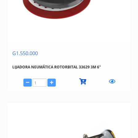
PUMA
INTEX
ZAGONEL
TRAMONTINA (BAZAR, HERRAMIENTAS, ELECTRICIDAD)
STANLEY
BAHCO
GAMMA
G1.550.000
MAKITA
GOOD YEAR
LIJADORA NEUMÁTICA ROTORBITAL 33629 3M 6"
K&F
M500
3M
SCHWEERS