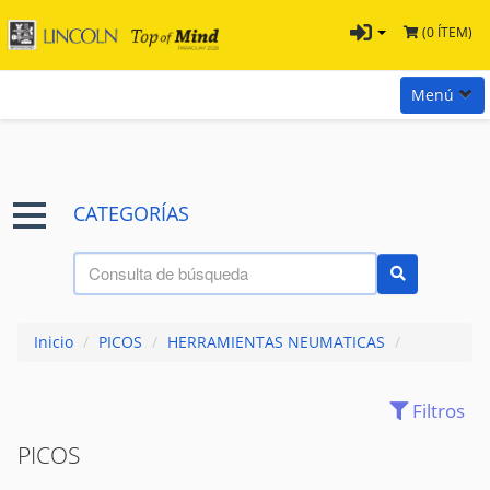
(0 ÍTEM)
Menú
Inicio
Marcas
CATEGORÍAS
Preguntas
Términos y Condiciones
Tienda Tramontina
Inicio
/
PICOS
/
HERRAMIENTAS NEUMATICAS
/
Contacta con nosotros
Filtros
(28)
ACCESORIOS
PICOS
(7)
AIRE - PRESION
(0)
ATORNILLADORES