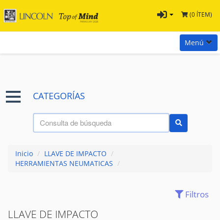
(0 ÍTEM)
Menú
Inicio
Marcas
CATEGORÍAS
Preguntas
Términos y Condiciones
Tienda Tramontina
Inicio
/
LLAVE DE IMPACTO
/
Contacta con nosotros
HERRAMIENTAS NEUMATICAS
/
Filtros
(28)
ACCESORIOS
LLAVE DE IMPACTO
(7)
AIRE - PRESION