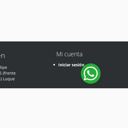
Mi cuenta
en
Iniciar sesión
lipe
 (frente
n) Luque