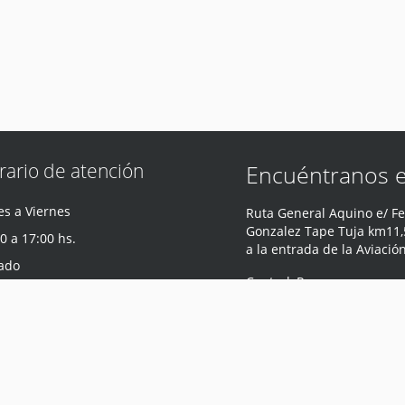
rario de atención
Encuéntranos 
s a Viernes
Ruta General Aquino e/ Fe
Gonzalez Tape Tuja km11,5
0 a 17:00 hs.
a la entrada de la Aviació
ado
Central
,
Paraguay
0 a 12:00 hs.
Teléfono
:
0981 440 047