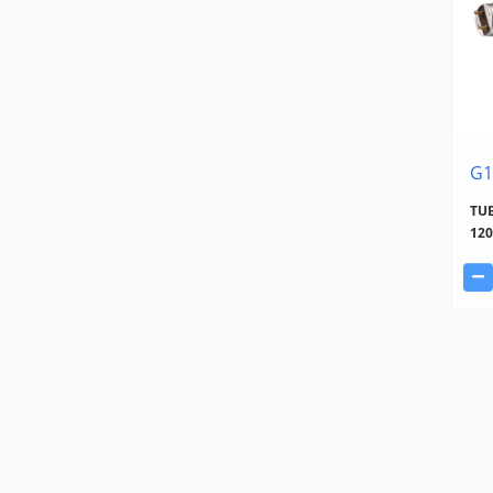
G1
TUB
12