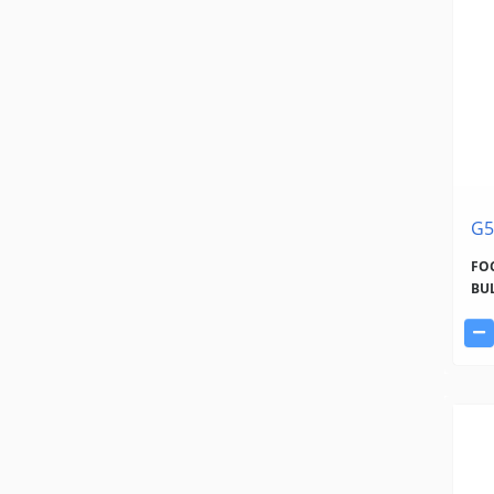
G5
FOC
BU