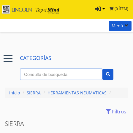
(0 ÍTEM)
Menú
Inicio
Marcas
CATEGORÍAS
Preguntas
Términos y Condiciones
Tienda Tramontina
Inicio
/
SIERRA
/
HERRAMIENTAS NEUMATICAS
/
Contacta con nosotros
Filtros
(28)
ACCESORIOS
SIERRA
(7)
AIRE - PRESION
ATORNILLADORES
(0)