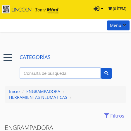
(0 ÍTEM)
Menú
Inicio
Marcas
CATEGORÍAS
Preguntas
Términos y Condiciones
Tienda Tramontina
Inicio
/
ENGRAMPADORA
/
Contacta con nosotros
HERRAMIENTAS NEUMATICAS
/
Filtros
(28)
ACCESORIOS
ENGRAMPADORA
(7)
AIRE - PRESION