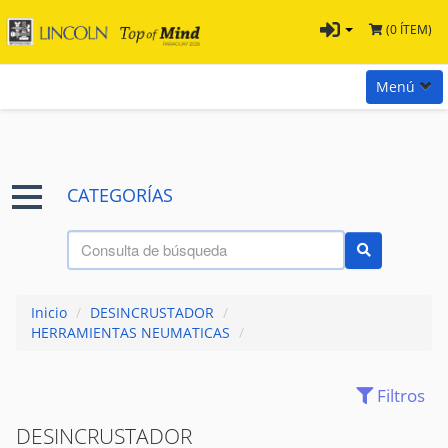
(0 ÍTEM)
Menú
Inicio
Marcas
CATEGORÍAS
Preguntas
Términos y Condiciones
Tienda Tramontina
Inicio
/
DESINCRUSTADOR
/
Contacta con nosotros
HERRAMIENTAS NEUMATICAS
/
Filtros
(28)
ACCESORIOS
DESINCRUSTADOR
(7)
AIRE - PRESION