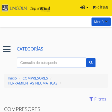
(0 ÍTEM)
Menú
Inicio
Marcas
CATEGORÍAS
Preguntas
Términos y Condiciones
Tienda Tramontina
Inicio
/
COMPRESORES
/
Contacta con nosotros
HERRAMIENTAS NEUMATICAS
/
Filtros
(28)
ACCESORIOS
COMPRESORES
(7)
AIRE - PRESION