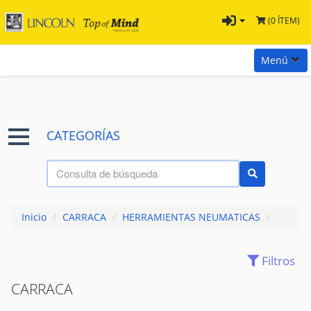
(0 ÍTEM)
Menú
Inicio
Marcas
CATEGORÍAS
Preguntas
Términos y Condiciones
Tienda Tramontina
Inicio
/
CARRACA
/
HERRAMIENTAS NEUMATICAS
/
Contacta con nosotros
Filtros
(28)
ACCESORIOS
CARRACA
(7)
AIRE - PRESION
(0)
ATORNILLADORES