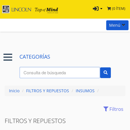
(0 ÍTEM)
Menú
Inicio
Marcas
CATEGORÍAS
Preguntas
Términos y Condiciones
Tienda Tramontina
Inicio
/
FILTROS Y REPUESTOS
/
INSUMOS
/
Contacta con nosotros
Filtros
ACCESORIOS
(0)
ALAMBRES
(7)
FILTROS Y REPUESTOS
ANCLAJES QUIMICOS
(0)