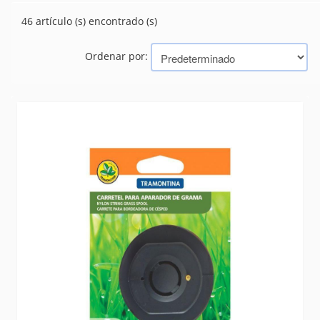
FILTROS Y REPUESTOS
(46)
46 artículo (s) encontrado (s)
Marcas
Ordenar por:
TRAMONTINA (BAZAR, HERRAMIENTAS, ELECTRICIDAD)
BELLOTA
ANAUGER
ANSA
Foxlux
MAZZAFERRO
SATA