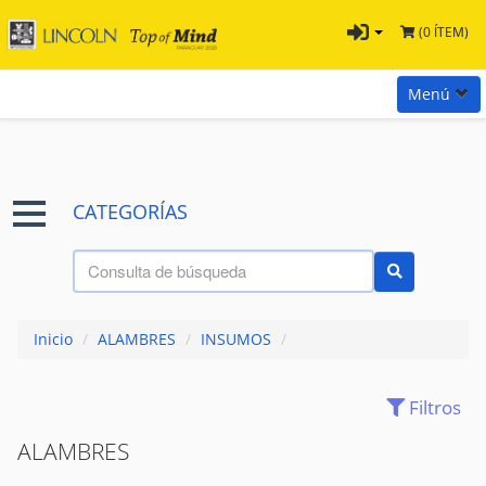
(0 ÍTEM)
Menú
Inicio
Marcas
CATEGORÍAS
Preguntas
Términos y Condiciones
Tienda Tramontina
Inicio
/
ALAMBRES
/
INSUMOS
/
Contacta con nosotros
Filtros
ACCESORIOS
(0)
ALAMBRES
(7)
ALAMBRES
ANCLAJES QUIMICOS
(0)