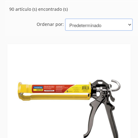
(37)
APAREJO
90 artículo (s) encontrado (s)
(0)
BARRA NYLON
(0)
CABOS
Ordenar por:
(6)
CADENAS
(0)
CONCERTINA
(15)
GUINCHES
(103)
HILOS PIOLAS
(29)
LONAS MALLAS
(39)
LUBRICANTES
MANGUERAS INDUSTRIALES
(48)
MASCARAS Y RESPIRADORES
(1)
RUEDAS
(222)
SEGURIDAD
(666)
SELLADORES
(58)
SILICONA
(5)
SOGAS
(0)
Marcas