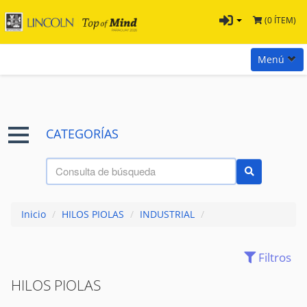
(0 ÍTEM)
Menú
Inicio
Marcas
CATEGORÍAS
Preguntas
Términos y Condiciones
Tienda Tramontina
Inicio
/
HILOS PIOLAS
/
INDUSTRIAL
/
Contacta con nosotros
Filtros
(90)
ACCESORIOS
HILOS PIOLAS
(43)
ADHESIVOS
(6)
AISLANTES