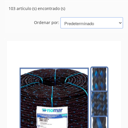
(37)
APAREJO
103 artículo (s) encontrado (s)
(0)
BARRA NYLON
CABOS
(0)
Ordenar por:
CADENAS
(6)
CONCERTINA
(0)
GUINCHES
(15)
HILOS PIOLAS
(103)
LONAS MALLAS
(29)
LUBRICANTES
(39)
MANGUERAS INDUSTRIALES
(48)
MASCARAS Y RESPIRADORES
(1)
RUEDAS
(222)
SEGURIDAD
(666)
SELLADORES
(58)
SILICONA
(5)
SOGAS
(0)
Marcas
RIOMAR