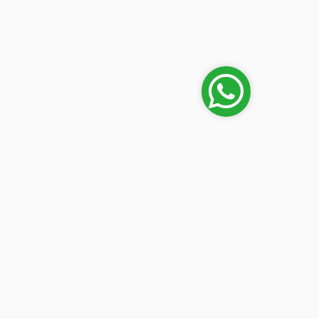
Mi cuenta
en
Iniciar sesión
lipe
 (frente
n) Luque