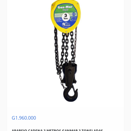
G1.960.000
APAREJO CADENA 3 METROS GANMAR 3 TONELADAS