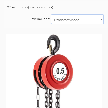
(37)
APAREJO
37 artículo (s) encontrado (s)
(0)
BARRA NYLON
CABOS
(0)
Ordenar por:
CADENAS
(6)
CONCERTINA
(0)
GUINCHES
(15)
HILOS PIOLAS
(103)
LONAS MALLAS
(29)
LUBRICANTES
(39)
MANGUERAS INDUSTRIALES
(48)
MASCARAS Y RESPIRADORES
(1)
RUEDAS
(222)
SEGURIDAD
(666)
SELLADORES
(58)
SILICONA
(5)
SOGAS
(0)
Marcas
CHINO