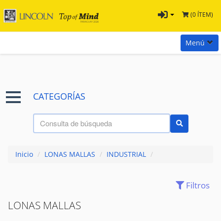
(0 ÍTEM)
Menú
Inicio
Marcas
CATEGORÍAS
Preguntas
Términos y Condiciones
Tienda Tramontina
Inicio
/
LONAS MALLAS
/
INDUSTRIAL
/
Contacta con nosotros
Filtros
(90)
ACCESORIOS
LONAS MALLAS
(43)
ADHESIVOS
(6)
AISLANTES