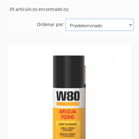
(37)
APAREJO
39 artículo (s) encontrado (s)
(0)
BARRA NYLON
(0)
CABOS
Ordenar por:
CADENAS
(6)
CONCERTINA
(0)
GUINCHES
(15)
HILOS PIOLAS
(103)
LONAS MALLAS
(29)
LUBRICANTES
(39)
MANGUERAS INDUSTRIALES
(48)
MASCARAS Y RESPIRADORES
(1)
RUEDAS
(222)
SEGURIDAD
(666)
SELLADORES
(58)
SILICONA
(5)
SOGAS
(0)
Marcas
ANAEROBICOS