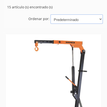
(37)
APAREJO
15 artículo (s) encontrado (s)
(0)
BARRA NYLON
(0)
CABOS
Ordenar por:
CADENAS
(6)
CONCERTINA
(0)
GUINCHES
(15)
HILOS PIOLAS
(103)
LONAS MALLAS
(29)
LUBRICANTES
(39)
MANGUERAS INDUSTRIALES
(48)
MASCARAS Y RESPIRADORES
(1)
RUEDAS
(222)
SEGURIDAD
(666)
SELLADORES
(58)
SILICONA
(5)
SOGAS
(0)
Marcas
BAHCO