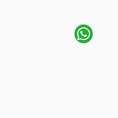
Mi cuenta
en
Iniciar sesión
lipe
 (frente
n) Luque