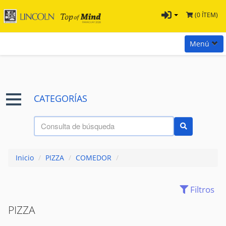
(0 ÍTEM)
Menú
Inicio
Marcas
CATEGORÍAS
Preguntas
Términos y Condiciones
Tienda Tramontina
Inicio
/
PIZZA
/
COMEDOR
/
Contacta con nosotros
Filtros
ACCESORIOS
(109)
ACCESORIOS PARA MESA
(43)
PIZZA
ACCESORIOS PARA SERVIR
(333)