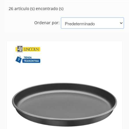
BANDEJAS
(14)
26 artículo (s) encontrado (s)
CUBIERTOS
(521)
PICADAS - BAR
(45)
Ordenar por:
PIZZA
(26)
RECHAUD
(35)
TE Y CAFE
(42)
Marcas
TRAMONTINA (BAZAR, HERRAMIENTAS, ELECTRICIDAD)