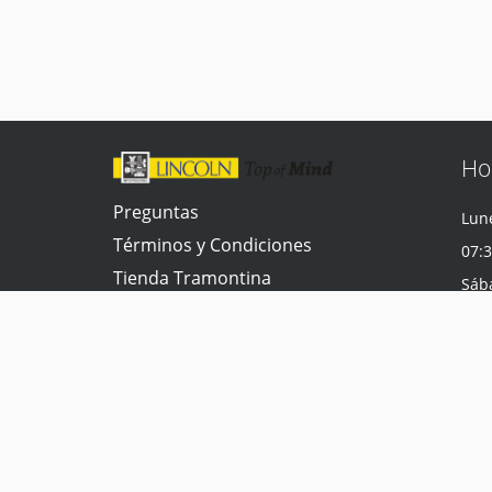
Ho
Preguntas
Lune
Términos y Condiciones
07:3
Tienda Tramontina
Sáb
Contacta con nosotros
07:3