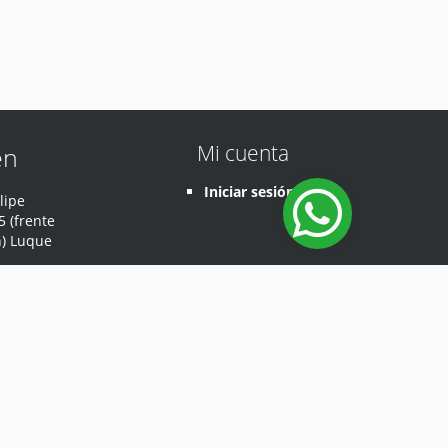
Mi cuenta
en
Iniciar sesión
lipe
 (frente
n) Luque
Desarrollado por
Sodep