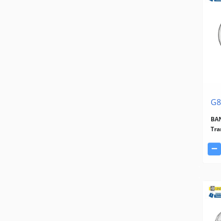
G8
BA
Tra