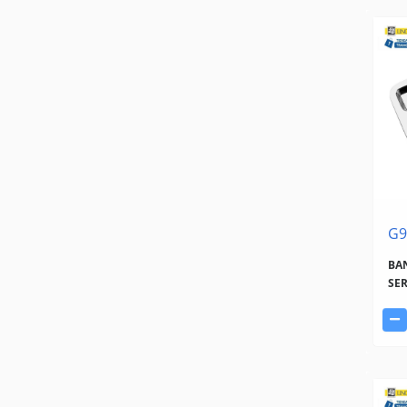
G9
BAN
SER