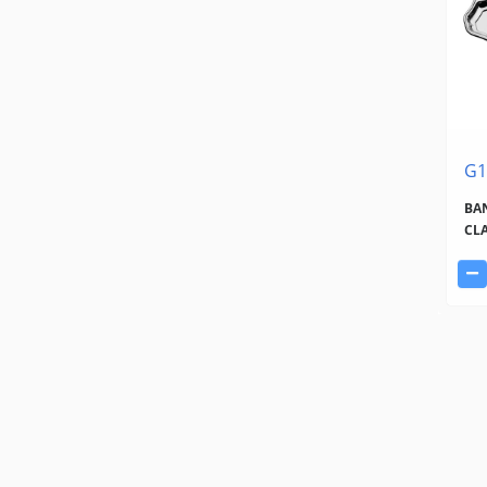
G1
BA
CLA