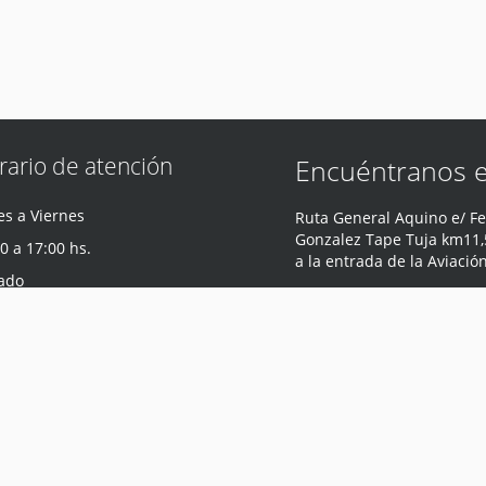
rario de atención
Encuéntranos 
s a Viernes
Ruta General Aquino e/ Fe
Gonzalez Tape Tuja km11,5
0 a 17:00 hs.
a la entrada de la Aviació
ado
Central
,
Paraguay
0 a 12:00 hs.
Teléfono
:
0981 440 047