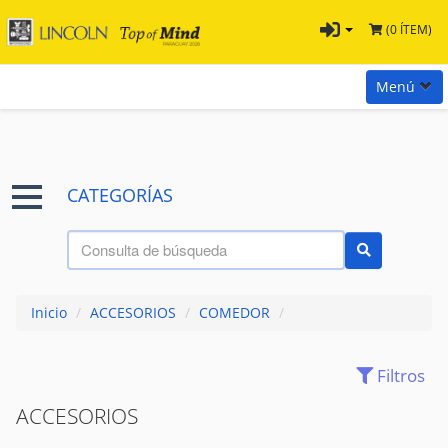
(0 ÍTEM)
Menú
Inicio
Marcas
CATEGORÍAS
Preguntas
Términos y Condiciones
Tienda Tramontina
Inicio
/
ACCESORIOS
/
COMEDOR
/
Contacta con nosotros
Filtros
ACCESORIOS
(109)
ACCESORIOS PARA MESA
(43)
ACCESORIOS
ACCESORIOS PARA SERVIR
(333)