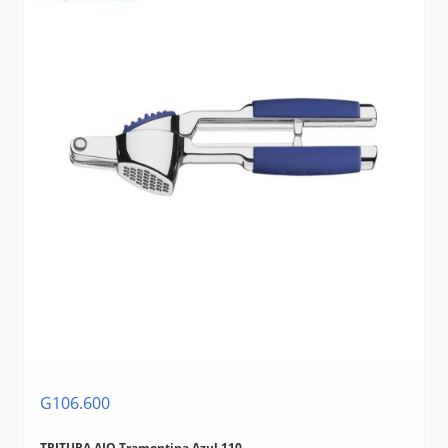
G106.600
TRITURA AJO Tramontina Azul 110