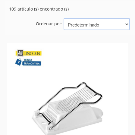
BANDEJAS
(14)
109 artículo (s) encontrado (s)
CUBIERTOS
(521)
PICADAS - BAR
(45)
Ordenar por:
PIZZA
(26)
RECHAUD
(35)
TE Y CAFE
(42)
Marcas
TRAMONTINA (BAZAR, HERRAMIENTAS, ELECTRICIDAD)