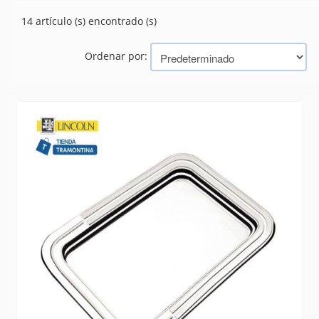
BANDEJAS
(14)
14 artículo (s) encontrado (s)
CUBIERTOS
(521)
PICADAS - BAR
(45)
Ordenar por:
PIZZA
(26)
RECHAUD
(35)
TE Y CAFE
(42)
Marcas
TRAMONTINA (BAZAR, HERRAMIENTAS, ELECTRICIDAD)