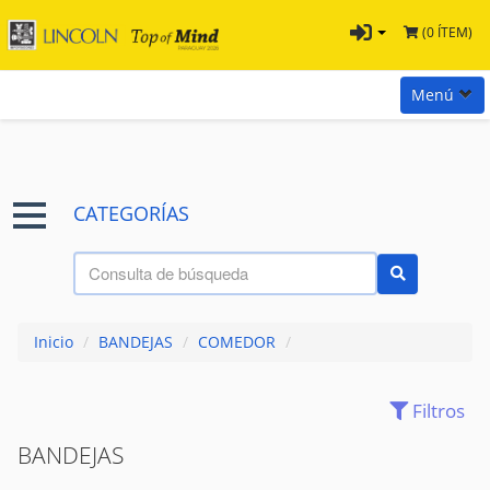
(0 ÍTEM)
Menú
Inicio
Marcas
CATEGORÍAS
Preguntas
Términos y Condiciones
Tienda Tramontina
Inicio
/
BANDEJAS
/
COMEDOR
/
Contacta con nosotros
Filtros
ACCESORIOS
(109)
ACCESORIOS PARA MESA
(43)
BANDEJAS
ACCESORIOS PARA SERVIR
(333)