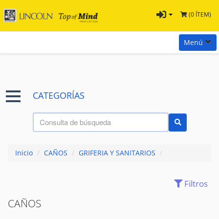
(0 ÍTEM)
Menú
Inicio
Marcas
CATEGORÍAS
Preguntas
Términos y Condiciones
Tienda Tramontina
Inicio
/
CAÑOS
/
GRIFERIA Y SANITARIOS
/
Contacta con nosotros
Filtros
ACCESORIOS
(120)
BACHAS
(0)
CAÑOS
CANILLAS Y GRIFERIAS
(213)