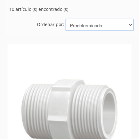
CAÑOS
(10)
10 artículo (s) encontrado (s)
CONEXIONES
(463)
PILETAS Y LAVADEROS
(22)
Ordenar por:
SANITARIOS
(242)
TANQUES
(19)
VALVULAS
(53)
Marcas
KRONA