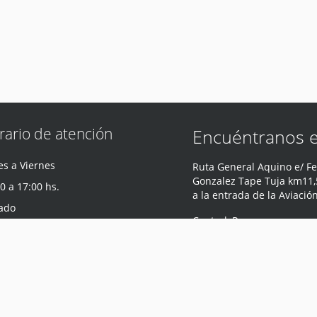
rario de atención
Encuéntranos 
s a Viernes
Ruta General Aquino e/ Fe
Gonzalez Tape Tuja km11,5
0 a 17:00 hs.
a la entrada de la Aviació
ado
Central
,
Paraguay
0 a 12:00 hs.
Teléfono
:
0981 440 047