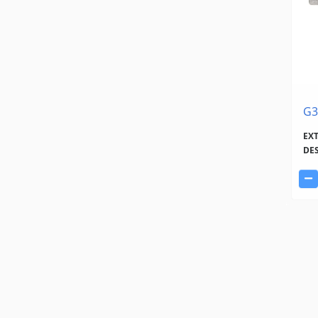
G3
EX
DE