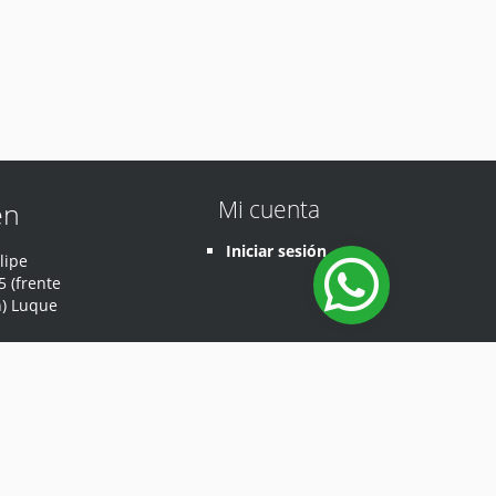
Mi cuenta
en
Iniciar sesión
lipe
 (frente
n) Luque