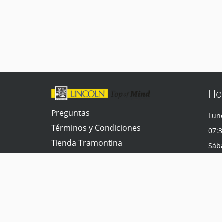
Ho
Preguntas
Lune
Términos y Condiciones
07:3
Tienda Tramontina
Sáb
Contacta con nosotros
07:3