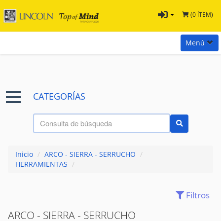
(0 ÍTEM)
Menú
Inicio
Marcas
CATEGORÍAS
Preguntas
Términos y Condiciones
Tienda Tramontina
Inicio
/
ARCO - SIERRA - SERRUCHO
/
Contacta con nosotros
HERRAMIENTAS
/
Filtros
(224)
ACCESORIOS
ARCO - SIERRA - SERRUCHO
(171)
ALICATES