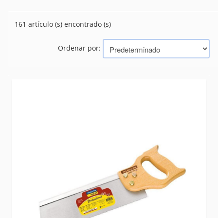
(161)
ARCO - SIERRA - SERRUCHO
(5)
BERBIQUI
161 artículo (s) encontrado (s)
(12)
CARGADORES DE BATERIA
(20)
CEPILLOS
Ordenar por:
(86)
CINCELES
(1)
CUCHARA GRINFA
(27)
CUTTER
(424)
DESTORNILLADORES
(0)
DISPLAY
(31)
ENGRAMPADORA
ESCALERAS
(81)
EXTRACTORES
(64)
KIT - SET - JUEGOS
(46)
LLAVES MANUALES
(2155)
MARTILLOS
(118)
ORGANIZADORES Y MOVIMIENTO
(166)
PALAS
(44)
PANELES
(1)
PRENSA
(54)