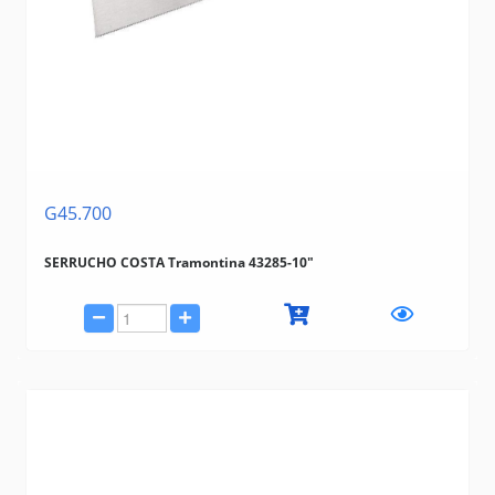
REMACHADORA
(19)
SACACLAVIJAS
(19)
TARRAJA
(9)
TENAZAS Y CORTAVARILLAS
(92)
TIJERA CHAPA
(26)
Marcas
TRAMONTINA (BAZAR, HERRAMIENTAS, ELECTRICIDAD)
G45.700
BELLOTA
GEDORE
SERRUCHO COSTA Tramontina 43285-10"
IRWIN
NICHOLSON
BAHCO
STANLEY
Famastil
MAX
CRAFER