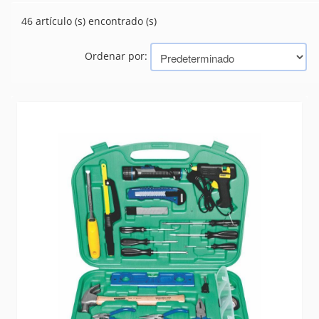
(5)
BERBIQUI
46 artículo (s) encontrado (s)
(12)
CARGADORES DE BATERIA
(20)
CEPILLOS
Ordenar por:
(86)
CINCELES
(1)
CUCHARA GRINFA
(27)
CUTTER
(424)
DESTORNILLADORES
DISPLAY
(0)
ENGRAMPADORA
(31)
ESCALERAS
(81)
EXTRACTORES
(64)
KIT - SET - JUEGOS
(46)
LLAVES MANUALES
(2155)
MARTILLOS
(118)
ORGANIZADORES Y MOVIMIENTO
(166)
PALAS
(44)
PANELES
(1)
PRENSA
(54)
REMACHADORA
(19)