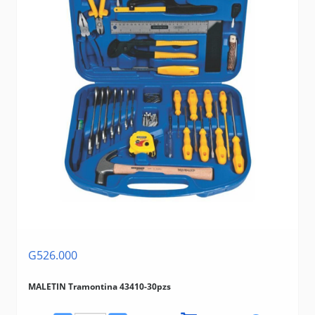
G526.000
MALETIN Tramontina 43410-30pzs