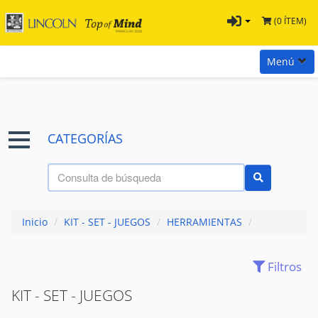
(0 ÍTEM)
Menú
Inicio
Marcas
CATEGORÍAS
Preguntas
Términos y Condiciones
Tienda Tramontina
Inicio
/
KIT - SET - JUEGOS
/
HERRAMIENTAS
/
Contacta con nosotros
Filtros
(224)
ACCESORIOS
KIT - SET - JUEGOS
(171)
ALICATES
(161)
ARCO - SIERRA - SERRUCHO