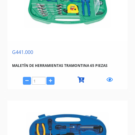
SACACLAVIJAS
(19)
TARRAJA
(9)
TENAZAS Y CORTAVARILLAS
(92)
TIJERA CHAPA
(26)
Marcas
TRAMONTINA (BAZAR, HERRAMIENTAS, ELECTRICIDAD)
G441.000
SATA
BAHCO
STANLEY
MALETÍN DE HERRAMIENTAS TRAMONTINA 65 PIEZAS
MAKITA