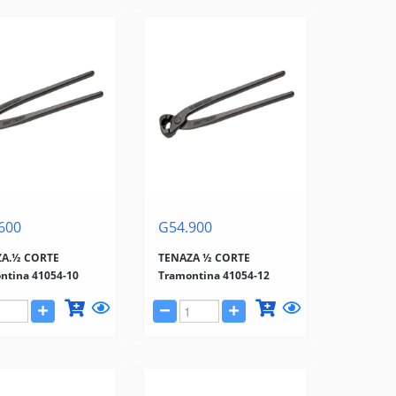
600
G54.900
ZA.½ CORTE
TENAZA ½ CORTE
ntina 41054-10
Tramontina 41054-12