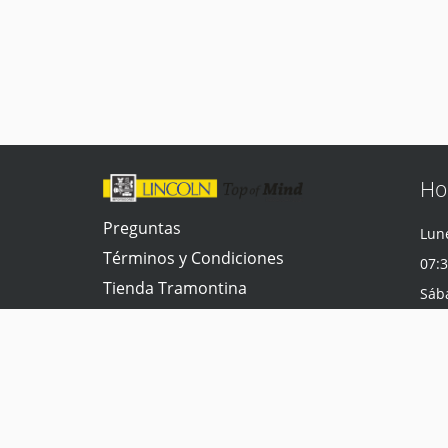
Ho
Preguntas
Lune
Términos y Condiciones
07:3
Tienda Tramontina
Sáb
Contacta con nosotros
07:3