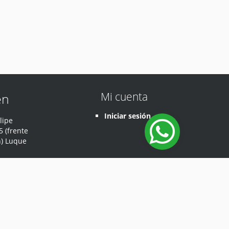
Mi cuenta
en
Iniciar sesión
lipe
 (frente
n) Luque