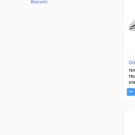
Biassoni
G6
TE
TR
410