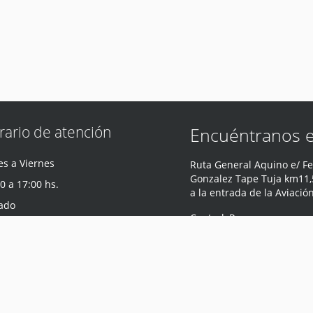
rario de atención
Encuéntranos 
s a Viernes
Ruta General Aquino e/ Fe
Gonzalez Tape Tuja km11,5
0 a 17:00 hs.
a la entrada de la Aviació
ado
Central
,
Paraguay
0 a 12:00 hs.
Teléfono
:
0981 440 047