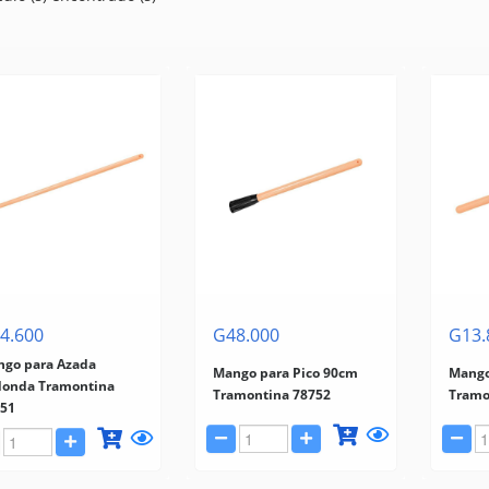
4.600
G48.000
G13.
go para Azada
Mango para Pico 90cm
Mango
onda Tramontina
Tramontina 78752
Tramo
51