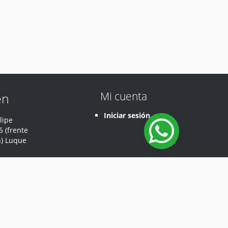
Mi cuenta
en
Iniciar sesión
lipe
 (frente
n) Luque