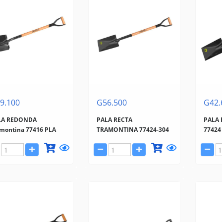
9.100
G56.500
G42.
LA REDONDA
PALA RECTA
PALA 
montina 77416 PLA
TRAMONTINA 77424-304
77424