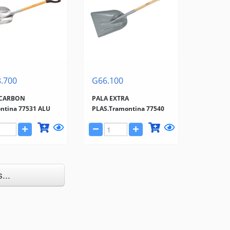
.700
G66.100
 CARBON
PALA EXTRA
ntina 77531 ALU
PLAS.Tramontina 77540
...