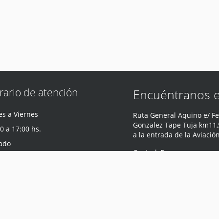
rario de atención
Encuéntranos 
s a Viernes
Ruta General Aquino e/ Fe
Gonzalez Tape Tuja km11,5
0 a 17:00 hs.
a la entrada de la Aviació
ado
Central
,
Paraguay
0 a 12:00 hs.
Teléfono
:
0981 440 047