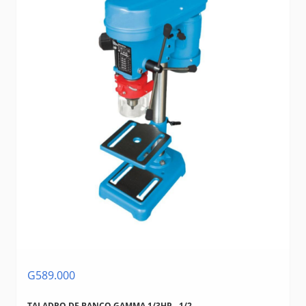
G589.000
TALADRO DE BANCO GAMMA 1/3HP - 1/2