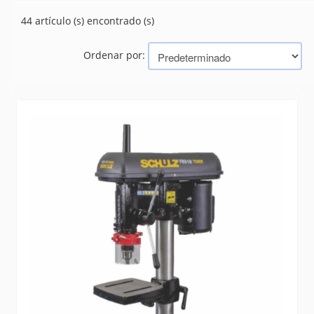
(12)
CEPILLADORAS
44 artículo (s) encontrado (s)
(12)
CORTADORAS
(3)
DEMOLEDORES
Ordenar por:
HIDROLAVADORAS
(21)
LIJADORAS
(34)
MARTILLOS ELECTRICOS
(13)
MINITORNO
(3)
PULIDORA
(4)
ROMPEDORES
(4)
SIERRA
(48)
SOLDADORES Y ACCESORIOS
(61)
SOPLADORES
(9)
TALADROS
(44)
VARIOS
(21)
Marcas
SOMAR/SCHULZ
BLACK Y DECKER
GAMMA