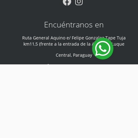
Encuéntranos en
Ruta General Aquino e/ Felipe Gonzalez Tape Tuja
km11,5 (frente a la entrada de la Aviación) Luque
Central
,
Paraguay
Teléfono
:
0981 440 047
Mi cuenta
Iniciar sesión
Desarrollado por
Sodep