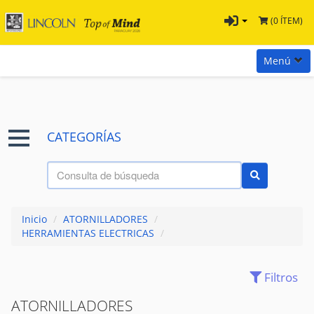
(0 ÍTEM)
Menú
Inicio
Marcas
CATEGORÍAS
Preguntas
Términos y Condiciones
Tienda Tramontina
Inicio
/
ATORNILLADORES
/
Contacta con nosotros
HERRAMIENTAS ELECTRICAS
/
Filtros
(319)
ACCESORIOS
ATORNILLADORES
(35)
AMOLADORAS