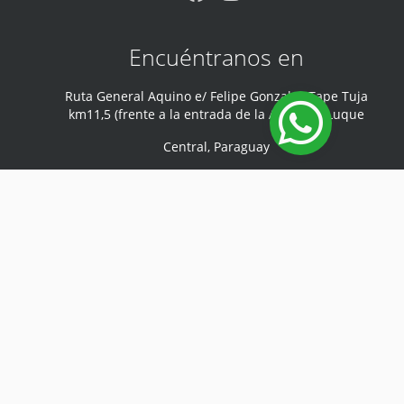
Encuéntranos en
Ruta General Aquino e/ Felipe Gonzalez Tape Tuja
km11,5 (frente a la entrada de la Aviación) Luque
Central
,
Paraguay
Teléfono
:
0981 440 047
Mi cuenta
Iniciar sesión
Desarrollado por
Sodep