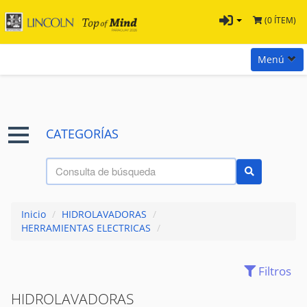
(0 ÍTEM)
Menú
Inicio
Marcas
CATEGORÍAS
Preguntas
Términos y Condiciones
Tienda Tramontina
Inicio
/
HIDROLAVADORAS
/
Contacta con nosotros
HERRAMIENTAS ELECTRICAS
/
Filtros
(319)
ACCESORIOS
HIDROLAVADORAS
(35)
AMOLADORAS