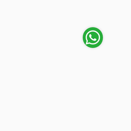
Mi cuenta
en
Iniciar sesión
lipe
 (frente
n) Luque