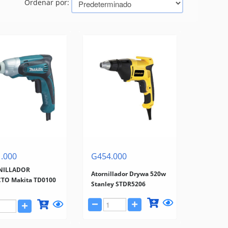
Ordenar por:
.000
G454.000
NILLADOR
Atornillador Drywa 520w
TO Makita TD0100
Stanley STDR5206