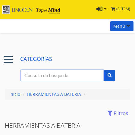
(0 ÍTEM)
Menú
Inicio
Marcas
CATEGORÍAS
Preguntas
Términos y Condiciones
Tienda Tramontina
Inicio
/
HERRAMIENTAS A BATERIA
/
Contacta con nosotros
Filtros
(10)
AMOLADORAS
HERRAMIENTAS A BATERIA
(3)
HIDROLAVADORAS
MAQUINAS DE CORTE
(3)