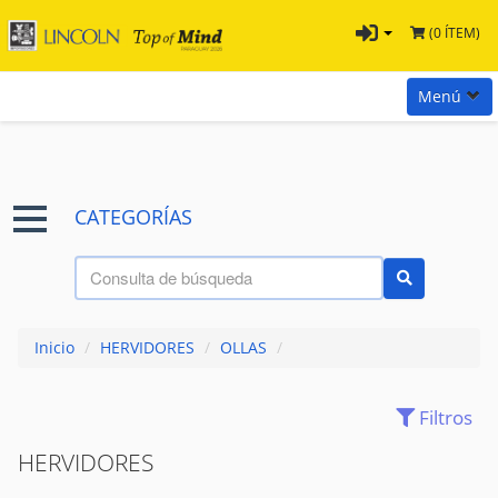
(0 ÍTEM)
Menú
Inicio
Marcas
CATEGORÍAS
Preguntas
Términos y Condiciones
Tienda Tramontina
Inicio
/
HERVIDORES
/
OLLAS
/
Contacta con nosotros
Filtros
ACCESORIOS
(26)
HERVIDORES
(17)
HERVIDORES
OLLAS VARIAS
(339)