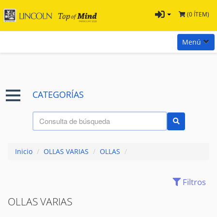
(0 ÍTEM)
Menú
Inicio
Marcas
CATEGORÍAS
Preguntas
Términos y Condiciones
Tienda Tramontina
Inicio
/
OLLAS VARIAS
/
OLLAS
/
Contacta con nosotros
Filtros
ACCESORIOS
(26)
HERVIDORES
(17)
OLLAS VARIAS
OLLAS VARIAS
(339)