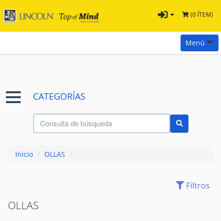
(0 ÍTEM)
Menú
Inicio
Marcas
CATEGORÍAS
Preguntas
Términos y Condiciones
Tienda Tramontina
Inicio
/
OLLAS
/
Contacta con nosotros
Filtros
ACCESORIOS
(26)
HERVIDORES
(17)
OLLAS
OLLAS VARIAS
(339)