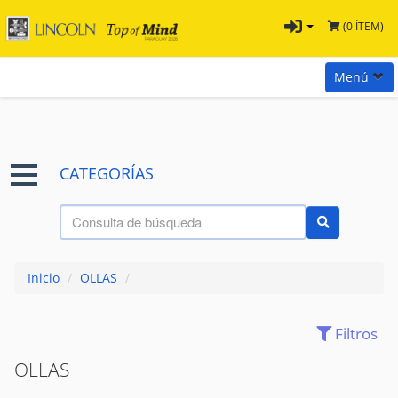
(0 ÍTEM)
Menú
Inicio
Marcas
CATEGORÍAS
Preguntas
Términos y Condiciones
Tienda Tramontina
Inicio
/
OLLAS
/
Contacta con nosotros
Filtros
ACCESORIOS
(26)
HERVIDORES
(17)
OLLAS
OLLAS VARIAS
(339)