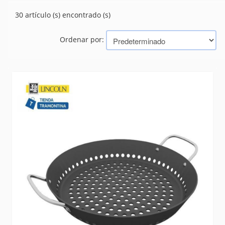
PARRILLA - GRILL
(30)
30 artículo (s) encontrado (s)
TABLAS
(25)
UTENSILIOS Y ACCESORIOS
(55)
Ordenar por:
Marcas
TRAMONTINA (BAZAR, HERRAMIENTAS, ELECTRICIDAD)
MOR