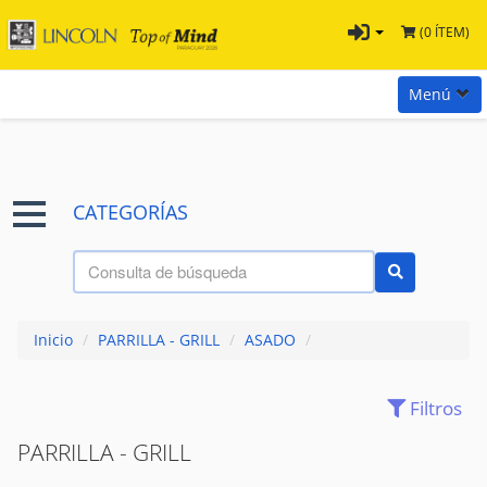
(0 ÍTEM)
Menú
Inicio
Marcas
CATEGORÍAS
Preguntas
Términos y Condiciones
Tienda Tramontina
Inicio
/
PARRILLA - GRILL
/
ASADO
/
Contacta con nosotros
Filtros
CUBIERTOS
(41)
CUCHILLOS
(32)
PARRILLA - GRILL
ESPETO
(20)