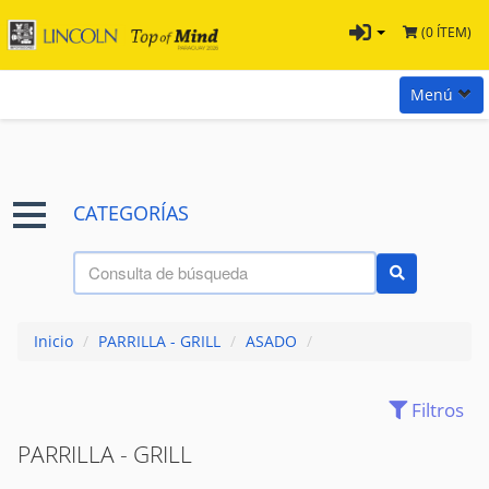
(0 ÍTEM)
Menú
Inicio
Marcas
CATEGORÍAS
Preguntas
Términos y Condiciones
Tienda Tramontina
Inicio
/
PARRILLA - GRILL
/
ASADO
/
Contacta con nosotros
Filtros
CUBIERTOS
(41)
CUCHILLOS
(32)
PARRILLA - GRILL
ESPETO
(20)