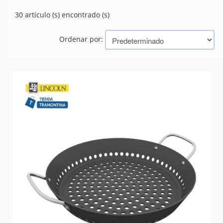
PARRILLA - GRILL
(30)
30 artículo (s) encontrado (s)
TABLAS
(25)
UTENSILIOS Y ACCESORIOS
(55)
Ordenar por:
Marcas
TRAMONTINA (BAZAR, HERRAMIENTAS, ELECTRICIDAD)
MOR