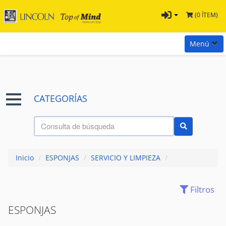
(0 ÍTEM)
Menú
Inicio
Marcas
CATEGORÍAS
Preguntas
Términos y Condiciones
Tienda Tramontina
Inicio
/
ESPONJAS
/
SERVICIO Y LIMPIEZA
/
Contacta con nosotros
Filtros
ASEO
(102)
BASUREROS
(13)
ESPONJAS
ESPONJAS
(24)