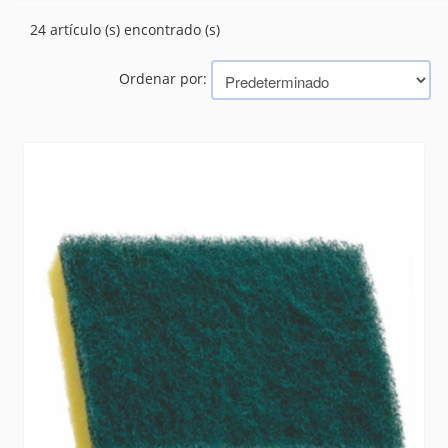
GUANTES
(29)
24 artículo (s) encontrado (s)
ORGANIZADORES
(25)
OTROS
(30)
Ordenar por:
Marcas
3M