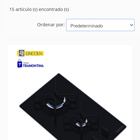
EQUIPOS DE COCINA
(15)
15 artículo (s) encontrado (s)
FOGONES
(36)
RECIPIENTES
(125)
Ordenar por:
TABLAS
(29)
Marcas
TRAMONTINA (BAZAR, HERRAMIENTAS, ELECTRICIDAD)
MAESTRO