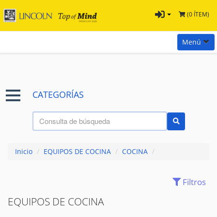
(0 ÍTEM)
Menú
Inicio
Marcas
CATEGORÍAS
Preguntas
Términos y Condiciones
Tienda Tramontina
Inicio
/
EQUIPOS DE COCINA
/
COCINA
/
Contacta con nosotros
Filtros
BASUREROS
(65)
BACHAS
(70)
EQUIPOS DE COCINA
CUCHILLOS
(194)