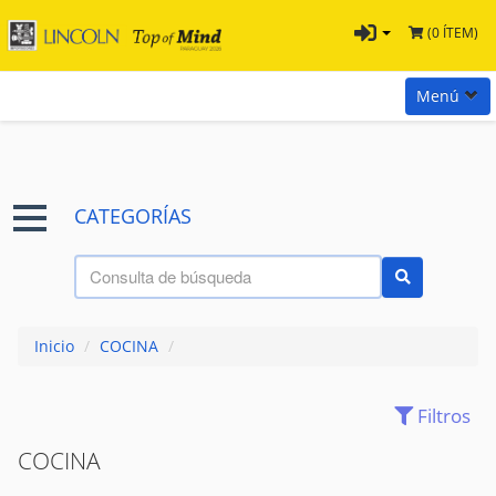
(0 ÍTEM)
Menú
Inicio
Marcas
CATEGORÍAS
Preguntas
Términos y Condiciones
Tienda Tramontina
Inicio
/
COCINA
/
Contacta con nosotros
Filtros
(65)
BASUREROS
COCINA
(70)
BACHAS
CUCHILLOS
(194)